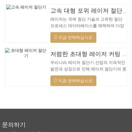
고속 대형 포위 레이저 절단기
레이저는 국제 첨단 기술과 고유한 절단
프로세스 데이터베이스를 채택하여 다양
한 재료에 대해 다양한 지능형 절단을 수
지금 연락하십시오
행하고, 절단 표면을 최적화하고, 더 넓은
범위의 재료를 절단하고, 더 빠른 속도, 더
나은 품질 및 더 낮은 비용을 적용할 수 있
저렴한 초대형 레이저 커팅 머신
습니다. 저전력에서 고출력 레이저 범위까
우리나라 레이저 절단기 산업의 지속적인
지. 레이저 헤드는 자동으로 장애물을 피
발전과 성장으로 인해 레이저 절단기의 종
할 수 있습니다. 레이저 헤드는 높은 동적
류가 점점 더 많아지고 있으며 레이저 절
반응을 수행하고 장애물을 사전에 예측하
지금 연락하십시오
단기의 모델이 지속적으로 풍부해지고 있
며 레이저 헤드를 최대한 보호할 수 있습
으며 주요 레이저 절단기 회사에서 생산하
니다. 주조 알루미늄 빔은 빠릅니다. 알루
는 제품의 품질이 지속적으로 향상되고 있
미늄 합금은 가볍고 강한 강성을 갖고 있
습니다. 개선. 국내 레이저 절단기의 연구
어 가공 시
개발 및 생산에서 큰 진전이 이루어졌습니
다. 강력한 R&D 역량과 우수한 제품 품질
을 갖춘 Lin Laser는 전국에 기반을 두고
문의하기
세계를 바라보고 있습니다. 절단기 형식에