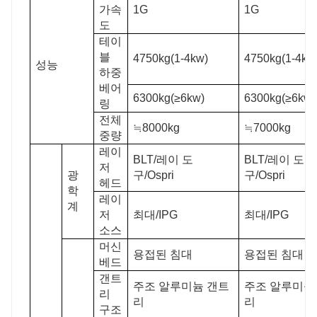
가속
1G
1G
도
테이
블
4750kg(1-4kw)
4750kg(1-4kw
성능
하중
베어
6300kg(≥6kw)
6300kg(≥6kw)
링
전체
≒8000kg
≒7000kg
중량
레이
BLT/레이 도
BLT/레이 도
저
광
구/Ospri
구/Ospri
헤드
학
레이
계
저
최대/IPG
최대/IPG
소스
머신
용접된 침대
용접된 침대
베드
갠트
주조 알루미늄 갠트
주조 알루미늄
리
리
리
구조