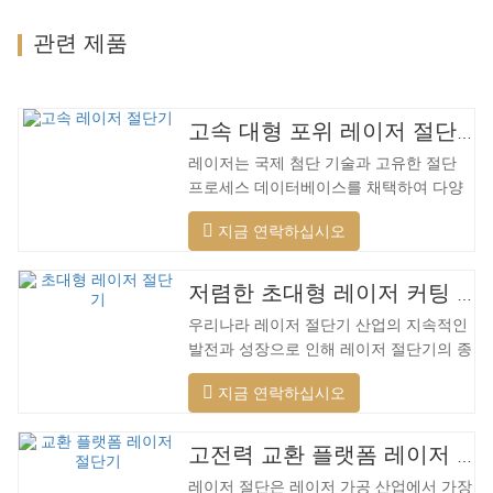
관련 제품
고속 대형 포위 레이저 절단기
레이저는 국제 첨단 기술과 고유한 절단
프로세스 데이터베이스를 채택하여 다양
한 재료에 대해 다양한 지능형 절단을 수
지금 연락하십시오
행하고, 절단 표면을 최적화하고, 더 넓은
범위의 재료를 절단하고, 더 빠른 속도, 더
나은 품질 및 더 낮은 비용을 적용할 수 있
저렴한 초대형 레이저 커팅 머신
습니다. 저전력에서 고출력 레이저 범위까
우리나라 레이저 절단기 산업의 지속적인
지. 레이저 헤드는 자동으로 장애물을 피
발전과 성장으로 인해 레이저 절단기의 종
할 수 있습니다. 레이저 헤드는 높은 동적
류가 점점 더 많아지고 있으며 레이저 절
반응을 수행하고 장애물을 사전에 예측하
지금 연락하십시오
단기의 모델이 지속적으로 풍부해지고 있
며 레이저 헤드를 최대한 보호할 수 있습
으며 주요 레이저 절단기 회사에서 생산하
니다. 주조 알루미늄 빔은 빠릅니다. 알루
는 제품의 품질이 지속적으로 향상되고 있
미늄 합금은 가볍고 강한 강성을 갖고 있
고전력 교환 플랫폼 레이저 절단기
습니다. 개선. 국내 레이저 절단기의 연구
어 가공 시…
레이저 절단은 레이저 가공 산업에서 가장