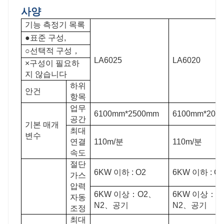
사양
기능 측정기 목록
●표준 구성,
○선택적 구성，
LA6025
LA6020
×구성이 필요하
지 않습니다
하위
안건
항목
업무
6100mm*2500mm
6100mm*200
공간
기본 매개
최대
변수
연결
110m/분
110m/분
속도
절단
6KW 이하 : O2
6KW 이하 : O
가스
압력
6KW 이상：O2、
6KW 이상：O
자동
N2、공기
N2、공기
조정
최대