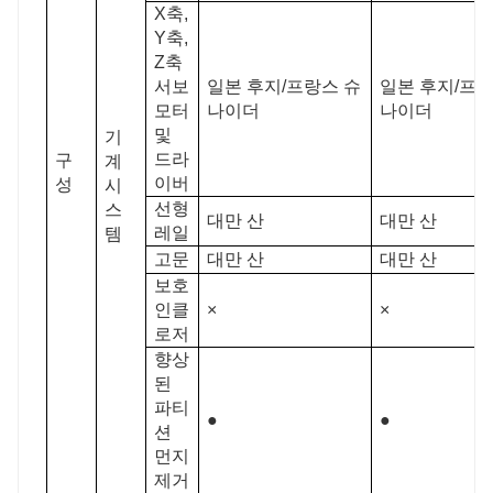
X축,
Y축,
Z축
서보
일본 후지/프랑스 슈
일본 후지/프랑
모터
나이더
나이더
및
기
드라
구
계
이버
성
시
선형
스
대만 산
대만 산
레일
템
고문
대만 산
대만 산
보호
인클
×
×
로저
향상
된
파티
●
●
션
먼지
제거