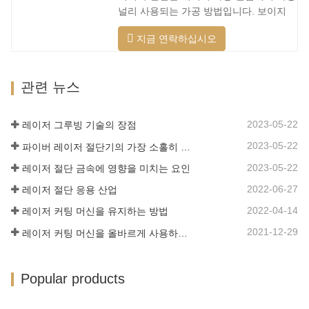
개발 및 생산에서 큰 진전이 이루어졌습니
널리 사용되는 가공 방법입니다. 보이지
다. 강력한 R&D 역량과 우수한 제품 품질
않는 빔은 전통적인 기계식 칼을 대체하며
을 갖춘 Lin Laser는 전국에 기반을 두고
지금 연락하십시오
절단 패턴, 자동 조판, 재료 절약, 부드러
세계를 바라보고 있습니다. 절단기 형식에
운 절개 및 낮은 가공 비용에 제한되지 않
대한 업계 요구 사항이 계속 증가함에 따
는 고정밀, 빠른 절단 속도의 특성을 가지
라 Lin 레이저 초대형 LG 시리즈…
관련 뉴스
고 있습니다. 점차적으로 전통적인 금속
절단 장비를 개선하거나 대체할 것입니다.
장비 본체는 기계적 강도가 높고 생산주기
2023-05-22
레이저 그루빙 기술의 장점
가 짧으며 생산 구성이 쉽고 열 민감도가
2023-05-22
파이버 레이저 절단기의 가장 소홀히 한 세부 사항
낮은 용접 베드 기술을 채택합니다. , 절단
재료는 더 넓은 범위, 더 빠른 속도, 더 나
2023-05-22
레이저 절단 금속에 영향을 미치는 요인
은 품질 및 더 낮은 비용을 가지며…
2022-06-27
레이저 절단 응용 산업
2022-04-14
레이저 커팅 머신을 유지하는 방법
2021-12-29
레이저 커팅 머신을 올바르게 사용하는 방법?
Popular products