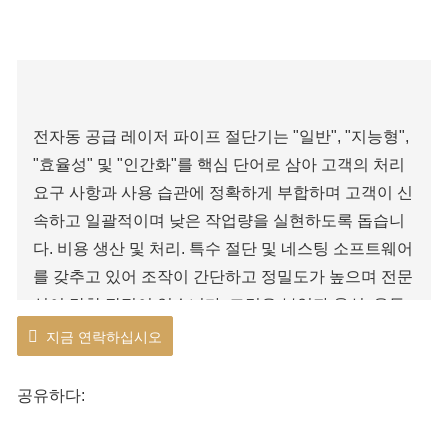
전자동 공급 레이저 파이프 절단기는 "일반", "지능형",
"효율성" 및 "인간화"를 핵심 단어로 삼아 고객의 처리
요구 사항과 사용 습관에 정확하게 부합하며 고객이 신
속하고 일괄적이며 낮은 작업량을 실현하도록 돕습니
다. 비용 생산 및 처리. 특수 절단 및 네스팅 소프트웨어
를 갖추고 있어 조작이 간단하고 정밀도가 높으며 전문
성이 강한 장점이 있습니다. 그것은 부엌과 욕실, 운동
기구, 보관 선반, 텐트, 태양 우산, 자동차 부품, 석유 파
지금 연락하십시오
이프라인, 화학 장비 및 기타 산업에서 널리 사용됩니
다. 탄소강관, 스테인레스강관, 사각관, 채널강, H강 등
공유하다:
을 절단할 수 있습니다.