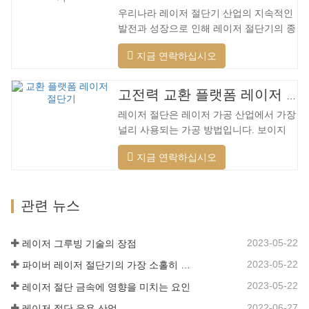
습니다. 저전력에서 고출력 레이저 범위까
우리나라 레이저 절단기 산업의 지속적인
지. 레이저 헤드는 자동으로 장애물을 피
발전과 성장으로 인해 레이저 절단기의 종
할 수 있습니다. 레이저 헤드는 높은 동적
류가 점점 더 많아지고 있으며 레이저 절
반응을 수행하고 장애물을 사전에 예측하
지금 연락하십시오
단기의 모델이 지속적으로 풍부해지고 있
며 레이저 헤드를 최대한 보호할 수 있습
으며 주요 레이저 절단기 회사에서 생산하
니다. 주조 알루미늄 빔은 빠릅니다. 알루
는 제품의 품질이 지속적으로 향상되고 있
미늄 합금은 가볍고 강한 강성을 갖고 있
고전력 교환 플랫폼 레이저 절단기
습니다. 개선. 국내 레이저 절단기의 연구
어 가공 시…
레이저 절단은 레이저 가공 산업에서 가장
개발 및 생산에서 큰 진전이 이루어졌습니
널리 사용되는 가공 방법입니다. 보이지
다. 강력한 R&D 역량과 우수한 제품 품질
않는 빔은 전통적인 기계식 칼을 대체하며
을 갖춘 Lin Laser는 전국에 기반을 두고
지금 연락하십시오
절단 패턴, 자동 조판, 재료 절약, 부드러
세계를 바라보고 있습니다. 절단기 형식에
운 절개 및 낮은 가공 비용에 제한되지 않
대한 업계 요구 사항이 계속 증가함에 따
는 고정밀, 빠른 절단 속도의 특성을 가지
라 Lin 레이저 초대형 LG 시리즈…
관련 뉴스
고 있습니다. 점차적으로 전통적인 금속
절단 장비를 개선하거나 대체할 것입니다.
장비 본체는 기계적 강도가 높고 생산주기
2023-05-22
레이저 그루빙 기술의 장점
가 짧으며 생산 구성이 쉽고 열 민감도가
2023-05-22
파이버 레이저 절단기의 가장 소홀히 한 세부 사항
낮은 용접 베드 기술을 채택합니다. , 절단
재료는 더 넓은 범위, 더 빠른 속도, 더 나
2023-05-22
레이저 절단 금속에 영향을 미치는 요인
은 품질 및 더 낮은 비용을 가지며…
2022-06-27
레이저 절단 응용 산업