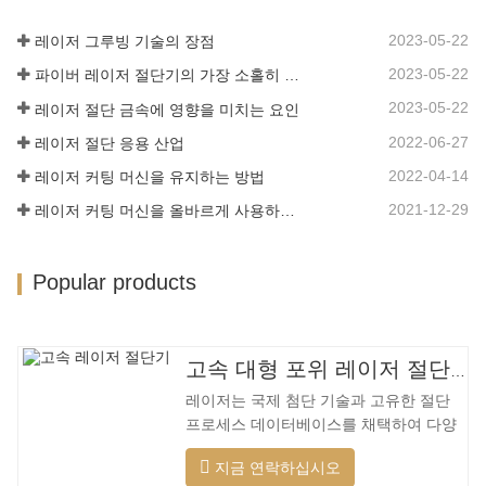
절단 장비를 개선하거나 대체할 것입니다.
장비 본체는 기계적 강도가 높고 생산주기
2023-05-22
레이저 그루빙 기술의 장점
가 짧으며 생산 구성이 쉽고 열 민감도가
2023-05-22
파이버 레이저 절단기의 가장 소홀히 한 세부 사항
낮은 용접 베드 기술을 채택합니다. , 절단
재료는 더 넓은 범위, 더 빠른 속도, 더 나
2023-05-22
레이저 절단 금속에 영향을 미치는 요인
은 품질 및 더 낮은 비용을 가지며…
2022-06-27
레이저 절단 응용 산업
2022-04-14
레이저 커팅 머신을 유지하는 방법
2021-12-29
레이저 커팅 머신을 올바르게 사용하는 방법?
Popular products
고속 대형 포위 레이저 절단기
레이저는 국제 첨단 기술과 고유한 절단
프로세스 데이터베이스를 채택하여 다양
한 재료에 대해 다양한 지능형 절단을 수
지금 연락하십시오
행하고, 절단 표면을 최적화하고, 더 넓은