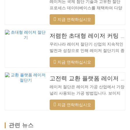
레이저는 국제 첨단 기술과 고유한 절단
프로세스 데이터베이스를 채택하여 다양
한 재료에 대해 다양한 지능형 절단을 수
지금 연락하십시오
행하고, 절단 표면을 최적화하고, 더 넓은
범위의 재료를 절단하고, 더 빠른 속도, 더
나은 품질 및 더 낮은 비용을 적용할 수 있
저렴한 초대형 레이저 커팅 머신
습니다. 저전력에서 고출력 레이저 범위까
우리나라 레이저 절단기 산업의 지속적인
지. 레이저 헤드는 자동으로 장애물을 피
발전과 성장으로 인해 레이저 절단기의 종
할 수 있습니다. 레이저 헤드는 높은 동적
류가 점점 더 많아지고 있으며 레이저 절
반응을 수행하고 장애물을 사전에 예측하
지금 연락하십시오
단기의 모델이 지속적으로 풍부해지고 있
며 레이저 헤드를 최대한 보호할 수 있습
으며 주요 레이저 절단기 회사에서 생산하
니다. 주조 알루미늄 빔은 빠릅니다. 알루
는 제품의 품질이 지속적으로 향상되고 있
미늄 합금은 가볍고 강한 강성을 갖고 있
고전력 교환 플랫폼 레이저 절단기
습니다. 개선. 국내 레이저 절단기의 연구
어 가공 시…
레이저 절단은 레이저 가공 산업에서 가장
개발 및 생산에서 큰 진전이 이루어졌습니
널리 사용되는 가공 방법입니다. 보이지
다. 강력한 R&D 역량과 우수한 제품 품질
않는 빔은 전통적인 기계식 칼을 대체하며
을 갖춘 Lin Laser는 전국에 기반을 두고
지금 연락하십시오
절단 패턴, 자동 조판, 재료 절약, 부드러
세계를 바라보고 있습니다. 절단기 형식에
운 절개 및 낮은 가공 비용에 제한되지 않
대한 업계 요구 사항이 계속 증가함에 따
는 고정밀, 빠른 절단 속도의 특성을 가지
라 Lin 레이저 초대형 LG 시리즈…
관련 뉴스
고 있습니다. 점차적으로 전통적인 금속