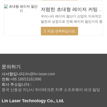
범위의 재료를 절단하고, 더 빠른 속도, 더
나은 품질 및 더 낮은 비용을 적용할 수 있
저렴한 초대형 레이저 커팅 머신
습니다. 저전력에서 고출력 레이저 범위까
우리나라 레이저 절단기 산업의 지속적인
지. 레이저 헤드는 자동으로 장애물을 피
발전과 성장으로 인해 레이저 절단기의 종
할 수 있습니다. 레이저 헤드는 높은 동적
류가 점점 더 많아지고 있으며 레이저 절
반응을 수행하고 장애물을 사전에 예측하
지금 연락하십시오
단기의 모델이 지속적으로 풍부해지고 있
며 레이저 헤드를 최대한 보호할 수 있습
으며 주요 레이저 절단기 회사에서 생산하
니다. 주조 알루미늄 빔은 빠릅니다. 알루
는 제품의 품질이 지속적으로 향상되고 있
미늄 합금은 가볍고 강한 강성을 갖고 있
습니다. 개선. 국내 레이저 절단기의 연구
어 가공 시
개발 및 생산에서 큰 진전이 이루어졌습니
다. 강력한 R&D 역량과 우수한 제품 품질
을 갖춘 Lin Laser는 전국에 기반을 두고
문의하기
세계를 바라보고 있습니다. 절단기 형식에
사서함입니다:
lin@lin-laser.com
대한 업계 요구 사항이 계속 증가함에 따
전화:
+86 16653161996
라 Lin 레이저 초대형 LG 시리즈
회사 주소입니다 :
중국 산동성 지난시 하이테크존 치루 소프트웨어 파크 빌딩
Lin Laser Technology Co., Ltd.