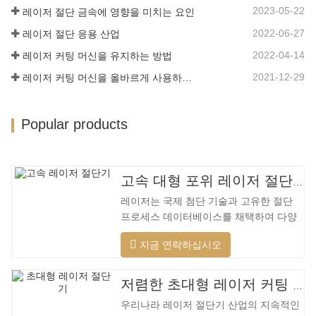
재료는 더 넓은 범위, 더 빠른 속도, 더 나
2023-05-22
레이저 절단 금속에 영향을 미치는 요인
은 품질 및 더 낮은 비용을 가지며…
2022-06-27
레이저 절단 응용 산업
2022-04-14
레이저 커팅 머신을 유지하는 방법
2021-12-29
레이저 커팅 머신을 올바르게 사용하는 방법?
Popular products
고속 대형 포위 레이저 절단기
레이저는 국제 첨단 기술과 고유한 절단
프로세스 데이터베이스를 채택하여 다양
한 재료에 대해 다양한 지능형 절단을 수
지금 연락하십시오
행하고, 절단 표면을 최적화하고, 더 넓은
범위의 재료를 절단하고, 더 빠른 속도, 더
나은 품질 및 더 낮은 비용을 적용할 수 있
저렴한 초대형 레이저 커팅 머신
습니다. 저전력에서 고출력 레이저 범위까
우리나라 레이저 절단기 산업의 지속적인
지. 레이저 헤드는 자동으로 장애물을 피