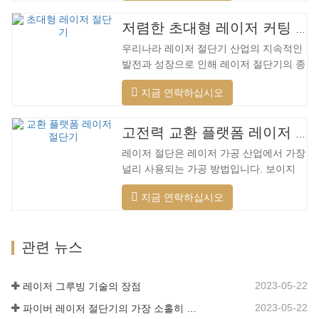
범위의 재료를 절단하고, 더 빠른 속도, 더
나은 품질 및 더 낮은 비용을 적용할 수 있
저렴한 초대형 레이저 커팅 머신
습니다. 저전력에서 고출력 레이저 범위까
우리나라 레이저 절단기 산업의 지속적인
지. 레이저 헤드는 자동으로 장애물을 피
발전과 성장으로 인해 레이저 절단기의 종
할 수 있습니다. 레이저 헤드는 높은 동적
류가 점점 더 많아지고 있으며 레이저 절
반응을 수행하고 장애물을 사전에 예측하
지금 연락하십시오
단기의 모델이 지속적으로 풍부해지고 있
며 레이저 헤드를 최대한 보호할 수 있습
으며 주요 레이저 절단기 회사에서 생산하
니다. 주조 알루미늄 빔은 빠릅니다. 알루
는 제품의 품질이 지속적으로 향상되고 있
미늄 합금은 가볍고 강한 강성을 갖고 있
고전력 교환 플랫폼 레이저 절단기
습니다. 개선. 국내 레이저 절단기의 연구
어 가공 시…
레이저 절단은 레이저 가공 산업에서 가장
개발 및 생산에서 큰 진전이 이루어졌습니
널리 사용되는 가공 방법입니다. 보이지
다. 강력한 R&D 역량과 우수한 제품 품질
않는 빔은 전통적인 기계식 칼을 대체하며
을 갖춘 Lin Laser는 전국에 기반을 두고
지금 연락하십시오
절단 패턴, 자동 조판, 재료 절약, 부드러
세계를 바라보고 있습니다. 절단기 형식에
운 절개 및 낮은 가공 비용에 제한되지 않
대한 업계 요구 사항이 계속 증가함에 따
는 고정밀, 빠른 절단 속도의 특성을 가지
라 Lin 레이저 초대형 LG 시리즈…
관련 뉴스
고 있습니다. 점차적으로 전통적인 금속
절단 장비를 개선하거나 대체할 것입니다.
장비 본체는 기계적 강도가 높고 생산주기
2023-05-22
레이저 그루빙 기술의 장점
가 짧으며 생산 구성이 쉽고 열 민감도가
2023-05-22
파이버 레이저 절단기의 가장 소홀히 한 세부 사항
낮은 용접 베드 기술을 채택합니다. , 절단