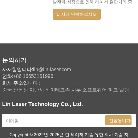
발전과 성장으로 인해 레이저 절단기의 종
할 수 있습니다. 레이저 헤드는 높은 동적
류가 점점 더 많아지고 있으며 레이저 절
반응을 수행하고 장애물을 사전에 예측하
지금 연락하십시오
단기의 모델이 지속적으로 풍부해지고 있
며 레이저 헤드를 최대한 보호할 수 있습
으며 주요 레이저 절단기 회사에서 생산하
니다. 주조 알루미늄 빔은 빠릅니다. 알루
는 제품의 품질이 지속적으로 향상되고 있
미늄 합금은 가볍고 강한 강성을 갖고 있
습니다. 개선. 국내 레이저 절단기의 연구
어 가공 시
개발 및 생산에서 큰 진전이 이루어졌습니
다. 강력한 R&D 역량과 우수한 제품 품질
을 갖춘 Lin Laser는 전국에 기반을 두고
문의하기
세계를 바라보고 있습니다. 절단기 형식에
사서함입니다:
lin@lin-laser.com
대한 업계 요구 사항이 계속 증가함에 따
전화:
+86 16653161996
라 Lin 레이저 초대형 LG 시리즈
회사 주소입니다 :
중국 산동성 지난시 하이테크존 치루 소프트웨어 파크 빌딩
Lin Laser Technology Co., Ltd.
전송됩니다
Copyright © 2022년-2025년 린 레이저 기술 유한 회사
기술 지