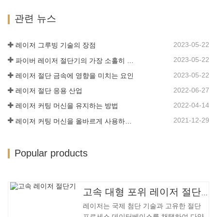
대한 업계 요구 사항이 계속 증가함에 따
는 고정밀, 빠른 절단 속도의 특성을 가지
라 Lin 레이저 초대형 LG 시리즈…
관련 뉴스
고 있습니다. 점차적으로 전통적인 금속
절단 장비를 개선하거나 대체할 것입니다.
장비 본체는 기계적 강도가 높고 생산주기
2023-05-22
레이저 그루빙 기술의 장점
가 짧으며 생산 구성이 쉽고 열 민감도가
2023-05-22
파이버 레이저 절단기의 가장 소홀히 한 세부 사항
낮은 용접 베드 기술을 채택합니다. , 절단
재료는 더 넓은 범위, 더 빠른 속도, 더 나
2023-05-22
레이저 절단 금속에 영향을 미치는 요인
은 품질 및 더 낮은 비용을 가지며…
2022-06-27
레이저 절단 응용 산업
2022-04-14
레이저 커팅 머신을 유지하는 방법
2021-12-29
레이저 커팅 머신을 올바르게 사용하는 방법?
Popular products
고속 대형 포위 레이저 절단기
레이저는 국제 첨단 기술과 고유한 절단
프로세스 데이터베이스를 채택하여 다양