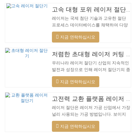
고속 대형 포위 레이저 절단기
레이저는 국제 첨단 기술과 고유한 절단
프로세스 데이터베이스를 채택하여 다양
한 재료에 대해 다양한 지능형 절단을 수
지금 연락하십시오
행하고, 절단 표면을 최적화하고, 더 넓은
범위의 재료를 절단하고, 더 빠른 속도, 더
나은 품질 및 더 낮은 비용을 적용할 수 있
저렴한 초대형 레이저 커팅 머신
습니다. 저전력에서 고출력 레이저 범위까
우리나라 레이저 절단기 산업의 지속적인
지. 레이저 헤드는 자동으로 장애물을 피
발전과 성장으로 인해 레이저 절단기의 종
할 수 있습니다. 레이저 헤드는 높은 동적
류가 점점 더 많아지고 있으며 레이저 절
반응을 수행하고 장애물을 사전에 예측하
지금 연락하십시오
단기의 모델이 지속적으로 풍부해지고 있
며 레이저 헤드를 최대한 보호할 수 있습
으며 주요 레이저 절단기 회사에서 생산하
니다. 주조 알루미늄 빔은 빠릅니다. 알루
는 제품의 품질이 지속적으로 향상되고 있
미늄 합금은 가볍고 강한 강성을 갖고 있
고전력 교환 플랫폼 레이저 절단기
습니다. 개선. 국내 레이저 절단기의 연구
어 가공 시…
레이저 절단은 레이저 가공 산업에서 가장
개발 및 생산에서 큰 진전이 이루어졌습니
널리 사용되는 가공 방법입니다. 보이지
다. 강력한 R&D 역량과 우수한 제품 품질
않는 빔은 전통적인 기계식 칼을 대체하며
을 갖춘 Lin Laser는 전국에 기반을 두고
지금 연락하십시오
절단 패턴, 자동 조판, 재료 절약, 부드러
세계를 바라보고 있습니다. 절단기 형식에
운 절개 및 낮은 가공 비용에 제한되지 않