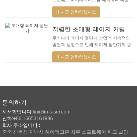
한 재료에 대해 다양한 지능형 절단을 수
지금 연락하십시오
행하고, 절단 표면을 최적화하고, 더 넓은
범위의 재료를 절단하고, 더 빠른 속도, 더
나은 품질 및 더 낮은 비용을 적용할 수 있
저렴한 초대형 레이저 커팅 머신
습니다. 저전력에서 고출력 레이저 범위까
우리나라 레이저 절단기 산업의 지속적인
지. 레이저 헤드는 자동으로 장애물을 피
발전과 성장으로 인해 레이저 절단기의 종
할 수 있습니다. 레이저 헤드는 높은 동적
류가 점점 더 많아지고 있으며 레이저 절
반응을 수행하고 장애물을 사전에 예측하
지금 연락하십시오
단기의 모델이 지속적으로 풍부해지고 있
며 레이저 헤드를 최대한 보호할 수 있습
으며 주요 레이저 절단기 회사에서 생산하
니다. 주조 알루미늄 빔은 빠릅니다. 알루
는 제품의 품질이 지속적으로 향상되고 있
미늄 합금은 가볍고 강한 강성을 갖고 있
습니다. 개선. 국내 레이저 절단기의 연구
어 가공 시
개발 및 생산에서 큰 진전이 이루어졌습니
다. 강력한 R&D 역량과 우수한 제품 품질
을 갖춘 Lin Laser는 전국에 기반을 두고
문의하기
세계를 바라보고 있습니다. 절단기 형식에
사서함입니다:
lin@lin-laser.com
대한 업계 요구 사항이 계속 증가함에 따
전화:
+86 16653161996
라 Lin 레이저 초대형 LG 시리즈
회사 주소입니다 :
중국 산동성 지난시 하이테크존 치루 소프트웨어 파크 빌딩