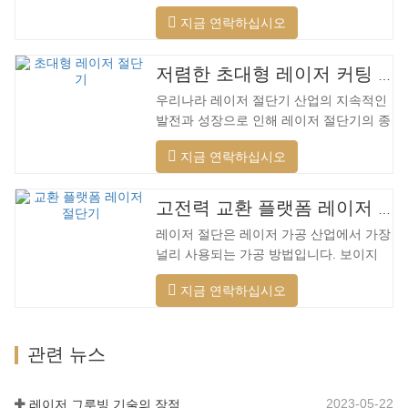
한 재료에 대해 다양한 지능형 절단을 수
지금 연락하십시오
행하고, 절단 표면을 최적화하고, 더 넓은
범위의 재료를 절단하고, 더 빠른 속도, 더
나은 품질 및 더 낮은 비용을 적용할 수 있
저렴한 초대형 레이저 커팅 머신
습니다. 저전력에서 고출력 레이저 범위까
우리나라 레이저 절단기 산업의 지속적인
지. 레이저 헤드는 자동으로 장애물을 피
발전과 성장으로 인해 레이저 절단기의 종
할 수 있습니다. 레이저 헤드는 높은 동적
류가 점점 더 많아지고 있으며 레이저 절
반응을 수행하고 장애물을 사전에 예측하
지금 연락하십시오
단기의 모델이 지속적으로 풍부해지고 있
며 레이저 헤드를 최대한 보호할 수 있습
으며 주요 레이저 절단기 회사에서 생산하
니다. 주조 알루미늄 빔은 빠릅니다. 알루
는 제품의 품질이 지속적으로 향상되고 있
미늄 합금은 가볍고 강한 강성을 갖고 있
고전력 교환 플랫폼 레이저 절단기
습니다. 개선. 국내 레이저 절단기의 연구
어 가공 시…
레이저 절단은 레이저 가공 산업에서 가장
개발 및 생산에서 큰 진전이 이루어졌습니
널리 사용되는 가공 방법입니다. 보이지
다. 강력한 R&D 역량과 우수한 제품 품질
않는 빔은 전통적인 기계식 칼을 대체하며
을 갖춘 Lin Laser는 전국에 기반을 두고
지금 연락하십시오
절단 패턴, 자동 조판, 재료 절약, 부드러
세계를 바라보고 있습니다. 절단기 형식에
운 절개 및 낮은 가공 비용에 제한되지 않
대한 업계 요구 사항이 계속 증가함에 따
는 고정밀, 빠른 절단 속도의 특성을 가지
라 Lin 레이저 초대형 LG 시리즈…
관련 뉴스
고 있습니다. 점차적으로 전통적인 금속
절단 장비를 개선하거나 대체할 것입니다.
장비 본체는 기계적 강도가 높고 생산주기
2023-05-22
레이저 그루빙 기술의 장점