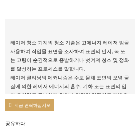
레이저 청소 기계의 청소 기술은 고에너지 레이저 빔을
사용하여 작업물 표면을 조사하여 표면의 먼지, 녹 또
는 코팅이 순간적으로 증발하거나 벗겨져 청소 및 정화
를 달성하는 프로세스를 말합니다.
레이저 클리닝의 메커니즘은 주로 물체 표면의 오염 물
질에 의한 레이저 에너지의 흡수, 기화 또는 표면의 입
자 흡착력을 극복하기 위한 순간적인 열팽창을 기반으
로 하여 레이저 클리닝이 물체 표면에 적응할 수 있도
지금 연락하십시오
록 합니다. 다양한 표면 오염 물질을 세척하여 환경 오
염을 최소화하고 기판에 손상을 주지 않습니다.
공유하다: