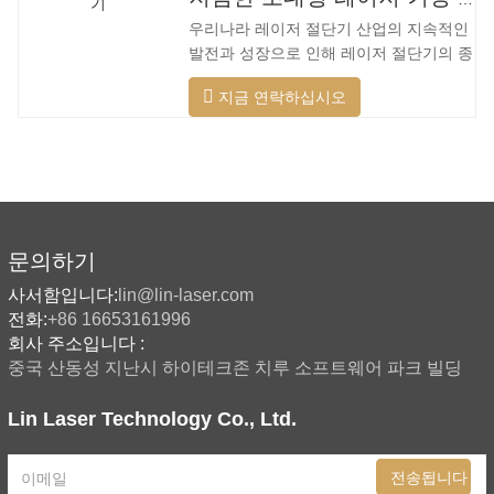
습니다. 저전력에서 고출력 레이저 범위까
우리나라 레이저 절단기 산업의 지속적인
지. 레이저 헤드는 자동으로 장애물을 피
발전과 성장으로 인해 레이저 절단기의 종
할 수 있습니다. 레이저 헤드는 높은 동적
류가 점점 더 많아지고 있으며 레이저 절
반응을 수행하고 장애물을 사전에 예측하
지금 연락하십시오
단기의 모델이 지속적으로 풍부해지고 있
며 레이저 헤드를 최대한 보호할 수 있습
으며 주요 레이저 절단기 회사에서 생산하
니다. 주조 알루미늄 빔은 빠릅니다. 알루
는 제품의 품질이 지속적으로 향상되고 있
미늄 합금은 가볍고 강한 강성을 갖고 있
습니다. 개선. 국내 레이저 절단기의 연구
어 가공 시
개발 및 생산에서 큰 진전이 이루어졌습니
다. 강력한 R&D 역량과 우수한 제품 품질
을 갖춘 Lin Laser는 전국에 기반을 두고
문의하기
세계를 바라보고 있습니다. 절단기 형식에
사서함입니다:
lin@lin-laser.com
대한 업계 요구 사항이 계속 증가함에 따
전화:
+86 16653161996
라 Lin 레이저 초대형 LG 시리즈
회사 주소입니다 :
중국 산동성 지난시 하이테크존 치루 소프트웨어 파크 빌딩
Lin Laser Technology Co., Ltd.
전송됩니다