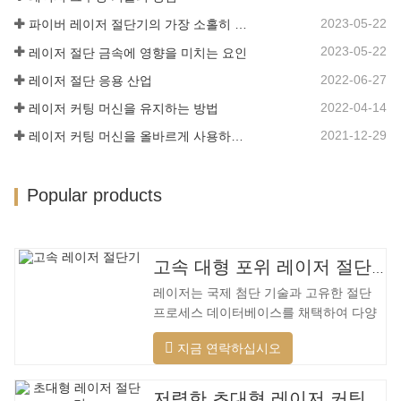
가 짧으며 생산 구성이 쉽고 열 민감도가
2023-05-22
파이버 레이저 절단기의 가장 소홀히 한 세부 사항
낮은 용접 베드 기술을 채택합니다. , 절단
재료는 더 넓은 범위, 더 빠른 속도, 더 나
2023-05-22
레이저 절단 금속에 영향을 미치는 요인
은 품질 및 더 낮은 비용을 가지며…
2022-06-27
레이저 절단 응용 산업
2022-04-14
레이저 커팅 머신을 유지하는 방법
2021-12-29
레이저 커팅 머신을 올바르게 사용하는 방법?
Popular products
고속 대형 포위 레이저 절단기
레이저는 국제 첨단 기술과 고유한 절단
프로세스 데이터베이스를 채택하여 다양
한 재료에 대해 다양한 지능형 절단을 수
지금 연락하십시오
행하고, 절단 표면을 최적화하고, 더 넓은
범위의 재료를 절단하고, 더 빠른 속도, 더
나은 품질 및 더 낮은 비용을 적용할 수 있
저렴한 초대형 레이저 커팅 머신