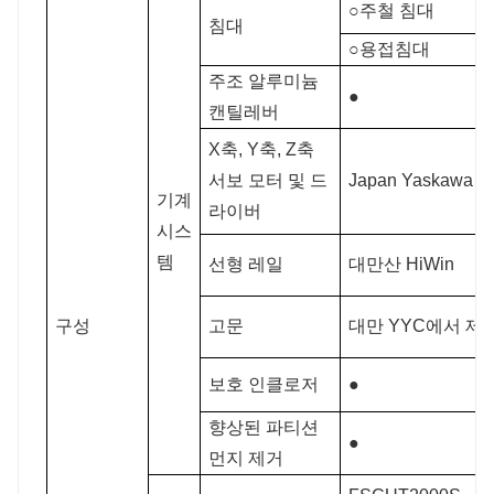
○주철 침대
침대
○용접침대
주조 알루미늄
●
캔틸레버
X축, Y축, Z축
서보 모터 및 드
Japan Yaskawa
기계
라이버
시스
템
선형 레일
대만산 HiWin
구성
고문
대만 YYC에서 제
보호 인클로저
●
향상된 파티션
●
먼지 제거