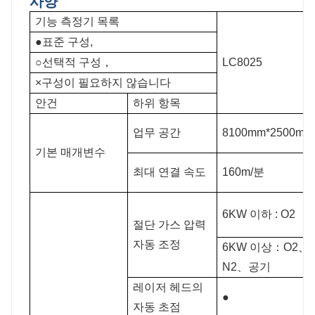
사양
기능 측정기 목록
●표준 구성,
○선택적 구성，
LC8025
×구성이 필요하지 않습니다
안건
하위 항목
업무 공간
8100mm*2500mm
기본 매개변수
최대 연결 속도
160m/분
6KW 이하 : O2
절단 가스 압력
자동 조정
6KW 이상：O2、
N2、공기
레이저 헤드의
●
자동 초점