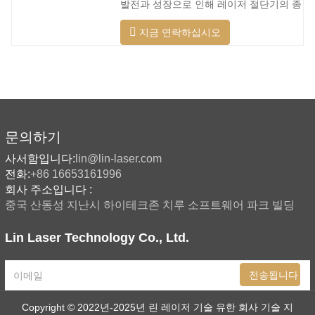
발전과 성장으로 인해 레이저 절단기의 종
할 수 있습니다. 레이저 헤드는 높은 동적
류가 점점 더 많아지고 있으며 레이저 절
반응을 수행하고 장애물을 사전에 예측하
지금 연락하십시오
단기의 모델이 지속적으로 풍부해지고 있
며 레이저 헤드를 최대한 보호할 수 있습
으며 주요 레이저 절단기 회사에서 생산하
니다. 주조 알루미늄 빔은 빠릅니다. 알루
는 제품의 품질이 지속적으로 향상되고 있
미늄 합금은 가볍고 강한 강성을 갖고 있
습니다. 개선. 국내 레이저 절단기의 연구
어 가공 시
개발 및 생산에서 큰 진전이 이루어졌습니
다. 강력한 R&D 역량과 우수한 제품 품질
을 갖춘 Lin Laser는 전국에 기반을 두고
문의하기
세계를 바라보고 있습니다. 절단기 형식에
사서함입니다:
lin@lin-laser.com
대한 업계 요구 사항이 계속 증가함에 따
전화:
+86 16653161996
라 Lin 레이저 초대형 LG 시리즈
회사 주소입니다 :
중국 산동성 지난시 하이테크존 치루 소프트웨어 파크 빌딩
Lin Laser Technology Co., Ltd.
전송됩니다
Copyright © 2022년-2025년 린 레이저 기술 유한 회사
기술 지