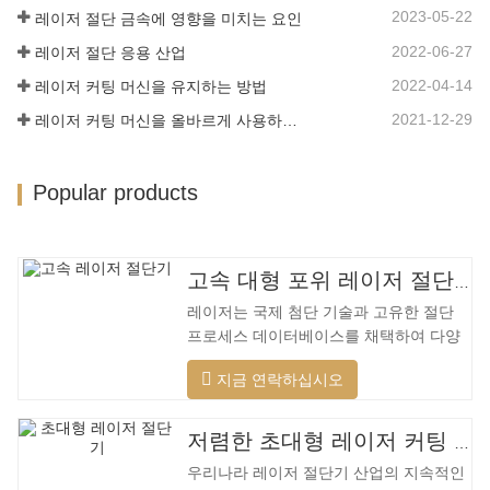
재료는 더 넓은 범위, 더 빠른 속도, 더 나
2023-05-22
레이저 절단 금속에 영향을 미치는 요인
은 품질 및 더 낮은 비용을 가지며…
2022-06-27
레이저 절단 응용 산업
2022-04-14
레이저 커팅 머신을 유지하는 방법
2021-12-29
레이저 커팅 머신을 올바르게 사용하는 방법?
Popular products
고속 대형 포위 레이저 절단기
레이저는 국제 첨단 기술과 고유한 절단
프로세스 데이터베이스를 채택하여 다양
한 재료에 대해 다양한 지능형 절단을 수
지금 연락하십시오
행하고, 절단 표면을 최적화하고, 더 넓은
범위의 재료를 절단하고, 더 빠른 속도, 더
나은 품질 및 더 낮은 비용을 적용할 수 있
저렴한 초대형 레이저 커팅 머신
습니다. 저전력에서 고출력 레이저 범위까
우리나라 레이저 절단기 산업의 지속적인
지. 레이저 헤드는 자동으로 장애물을 피