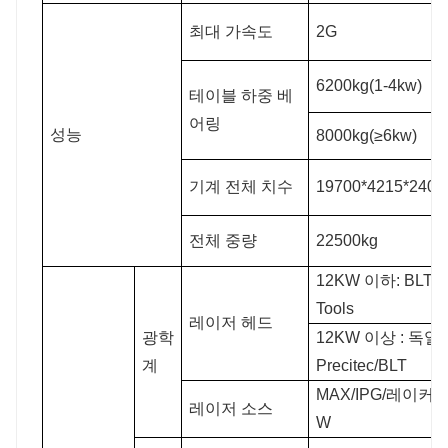
최대 가속도
2G
6200kg(1-4kw)
테이블 하중 베
어링
성능
8000kg(≥6kw)
기계 전체 치수
19700*4215*240
전체 중량
22500kg
12KW 이하: BLT/R
Tools
레이저 헤드
광학
12KW 이상 : 독일
계
Precitec/BLT
MAX/IPG/레이커스
레이저 소스
W