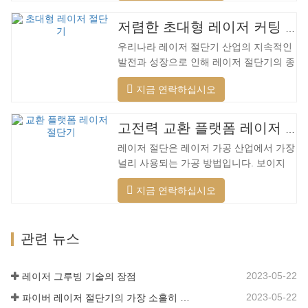
범위의 재료를 절단하고, 더 빠른 속도, 더
나은 품질 및 더 낮은 비용을 적용할 수 있
저렴한 초대형 레이저 커팅 머신
습니다. 저전력에서 고출력 레이저 범위까
우리나라 레이저 절단기 산업의 지속적인
지. 레이저 헤드는 자동으로 장애물을 피
발전과 성장으로 인해 레이저 절단기의 종
할 수 있습니다. 레이저 헤드는 높은 동적
류가 점점 더 많아지고 있으며 레이저 절
반응을 수행하고 장애물을 사전에 예측하
지금 연락하십시오
단기의 모델이 지속적으로 풍부해지고 있
며 레이저 헤드를 최대한 보호할 수 있습
으며 주요 레이저 절단기 회사에서 생산하
니다. 주조 알루미늄 빔은 빠릅니다. 알루
는 제품의 품질이 지속적으로 향상되고 있
미늄 합금은 가볍고 강한 강성을 갖고 있
고전력 교환 플랫폼 레이저 절단기
습니다. 개선. 국내 레이저 절단기의 연구
어 가공 시…
레이저 절단은 레이저 가공 산업에서 가장
개발 및 생산에서 큰 진전이 이루어졌습니
널리 사용되는 가공 방법입니다. 보이지
다. 강력한 R&D 역량과 우수한 제품 품질
않는 빔은 전통적인 기계식 칼을 대체하며
을 갖춘 Lin Laser는 전국에 기반을 두고
지금 연락하십시오
절단 패턴, 자동 조판, 재료 절약, 부드러
세계를 바라보고 있습니다. 절단기 형식에
운 절개 및 낮은 가공 비용에 제한되지 않
대한 업계 요구 사항이 계속 증가함에 따
는 고정밀, 빠른 절단 속도의 특성을 가지
라 Lin 레이저 초대형 LG 시리즈…
관련 뉴스
고 있습니다. 점차적으로 전통적인 금속
절단 장비를 개선하거나 대체할 것입니다.
장비 본체는 기계적 강도가 높고 생산주기
2023-05-22
레이저 그루빙 기술의 장점
가 짧으며 생산 구성이 쉽고 열 민감도가
2023-05-22
파이버 레이저 절단기의 가장 소홀히 한 세부 사항
낮은 용접 베드 기술을 채택합니다. , 절단