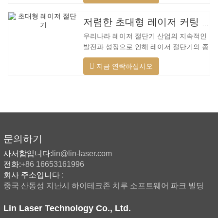
범위의 재료를 절단하고, 더 빠른 속도, 더
나은 품질 및 더 낮은 비용을 적용할 수 있
저렴한 초대형 레이저 커팅 머신
습니다. 저전력에서 고출력 레이저 범위까
우리나라 레이저 절단기 산업의 지속적인
지. 레이저 헤드는 자동으로 장애물을 피
발전과 성장으로 인해 레이저 절단기의 종
할 수 있습니다. 레이저 헤드는 높은 동적
류가 점점 더 많아지고 있으며 레이저 절
반응을 수행하고 장애물을 사전에 예측하
지금 연락하십시오
단기의 모델이 지속적으로 풍부해지고 있
며 레이저 헤드를 최대한 보호할 수 있습
으며 주요 레이저 절단기 회사에서 생산하
니다. 주조 알루미늄 빔은 빠릅니다. 알루
는 제품의 품질이 지속적으로 향상되고 있
미늄 합금은 가볍고 강한 강성을 갖고 있
습니다. 개선. 국내 레이저 절단기의 연구
어 가공 시
개발 및 생산에서 큰 진전이 이루어졌습니
다. 강력한 R&D 역량과 우수한 제품 품질
을 갖춘 Lin Laser는 전국에 기반을 두고
문의하기
세계를 바라보고 있습니다. 절단기 형식에
사서함입니다:
lin@lin-laser.com
대한 업계 요구 사항이 계속 증가함에 따
전화:
+86 16653161996
라 Lin 레이저 초대형 LG 시리즈
회사 주소입니다 :
중국 산동성 지난시 하이테크존 치루 소프트웨어 파크 빌딩
Lin Laser Technology Co., Ltd.