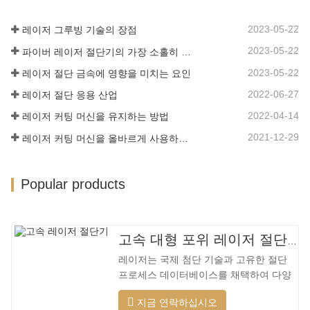
절단 장비를 개선하거나 대체할 것입니다.
장비 본체는 기계적 강도가 높고 생산주기
2023-05-22
레이저 그루빙 기술의 장점
가 짧으며 생산 구성이 쉽고 열 민감도가
2023-05-22
파이버 레이저 절단기의 가장 소홀히 한 세부 사항
낮은 용접 베드 기술을 채택합니다. , 절단
재료는 더 넓은 범위, 더 빠른 속도, 더 나
2023-05-22
레이저 절단 금속에 영향을 미치는 요인
은 품질 및 더 낮은 비용을 가지며…
2022-06-27
레이저 절단 응용 산업
2022-04-14
레이저 커팅 머신을 유지하는 방법
2021-12-29
레이저 커팅 머신을 올바르게 사용하는 방법?
Popular products
고속 대형 포위 레이저 절단기
레이저는 국제 첨단 기술과 고유한 절단
프로세스 데이터베이스를 채택하여 다양
한 재료에 대해 다양한 지능형 절단을 수
지금 연락하십시오
행하고, 절단 표면을 최적화하고, 더 넓은