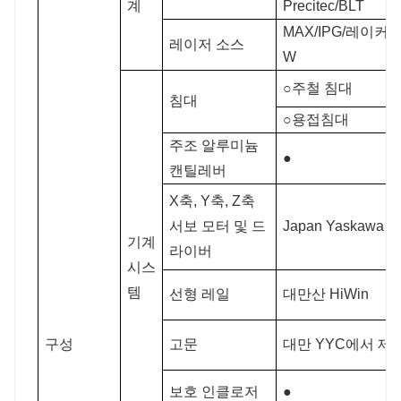
계
Precitec/BLT
MAX/IPG/레이커스
레이저 소스
W
○주철 침대
침대
○용접침대
주조 알루미늄
●
캔틸레버
X축, Y축, Z축
서보 모터 및 드
Japan Yaskawa
기계
라이버
시스
템
선형 레일
대만산 HiWin
구성
고문
대만 YYC에서 제
보호 인클로저
●