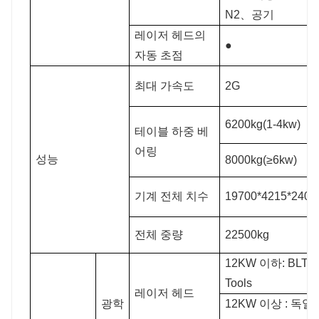
N2、공기
레이저 헤드의
●
자동 초점
최대 가속도
2G
6200kg(1-4kw)
테이블 하중 베
어링
성능
8000kg(≥6kw)
기계 전체 치수
19700*4215*240
전체 중량
22500kg
12KW 이하: BLT/R
Tools
레이저 헤드
광학
12KW 이상 : 독일