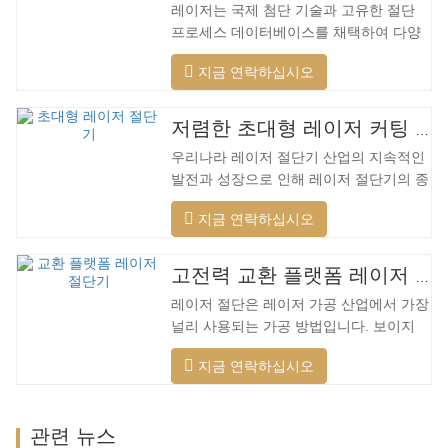
레이저는 국제 첨단 기술과 고유한 절단
프로세스 데이터베이스를 채택하여 다양
한 재료에 대해 다양한 지능형 절단을 수
지금 연락하십시오
행하고, 절단 표면을 최적화하고, 더 넓은
범위의 재료를 절단하고, 더 빠른 속도, 더
나은 품질 및 더 낮은 비용을 적용할 수 있
저렴한 초대형 레이저 커팅 머신
습니다. 저전력에서 고출력 레이저 범위까
우리나라 레이저 절단기 산업의 지속적인
지. 레이저 헤드는 자동으로 장애물을 피
발전과 성장으로 인해 레이저 절단기의 종
할 수 있습니다. 레이저 헤드는 높은 동적
류가 점점 더 많아지고 있으며 레이저 절
반응을 수행하고 장애물을 사전에 예측하
지금 연락하십시오
단기의 모델이 지속적으로 풍부해지고 있
며 레이저 헤드를 최대한 보호할 수 있습
으며 주요 레이저 절단기 회사에서 생산하
니다. 주조 알루미늄 빔은 빠릅니다. 알루
는 제품의 품질이 지속적으로 향상되고 있
미늄 합금은 가볍고 강한 강성을 갖고 있
고전력 교환 플랫폼 레이저 절단기
습니다. 개선. 국내 레이저 절단기의 연구
어 가공 시…
레이저 절단은 레이저 가공 산업에서 가장
개발 및 생산에서 큰 진전이 이루어졌습니
널리 사용되는 가공 방법입니다. 보이지
다. 강력한 R&D 역량과 우수한 제품 품질
않는 빔은 전통적인 기계식 칼을 대체하며
을 갖춘 Lin Laser는 전국에 기반을 두고
지금 연락하십시오
절단 패턴, 자동 조판, 재료 절약, 부드러
세계를 바라보고 있습니다. 절단기 형식에
운 절개 및 낮은 가공 비용에 제한되지 않
대한 업계 요구 사항이 계속 증가함에 따
는 고정밀, 빠른 절단 속도의 특성을 가지
라 Lin 레이저 초대형 LG 시리즈…
관련 뉴스
고 있습니다. 점차적으로 전통적인 금속