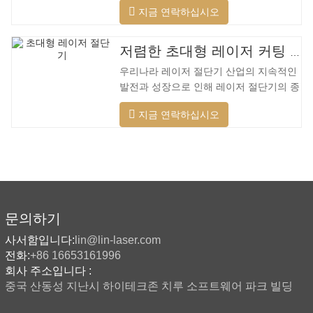
지금 연락하십시오
행하고, 절단 표면을 최적화하고, 더 넓은
범위의 재료를 절단하고, 더 빠른 속도, 더
나은 품질 및 더 낮은 비용을 적용할 수 있
저렴한 초대형 레이저 커팅 머신
습니다. 저전력에서 고출력 레이저 범위까
우리나라 레이저 절단기 산업의 지속적인
지. 레이저 헤드는 자동으로 장애물을 피
발전과 성장으로 인해 레이저 절단기의 종
할 수 있습니다. 레이저 헤드는 높은 동적
류가 점점 더 많아지고 있으며 레이저 절
반응을 수행하고 장애물을 사전에 예측하
지금 연락하십시오
단기의 모델이 지속적으로 풍부해지고 있
며 레이저 헤드를 최대한 보호할 수 있습
으며 주요 레이저 절단기 회사에서 생산하
니다. 주조 알루미늄 빔은 빠릅니다. 알루
는 제품의 품질이 지속적으로 향상되고 있
미늄 합금은 가볍고 강한 강성을 갖고 있
습니다. 개선. 국내 레이저 절단기의 연구
어 가공 시
개발 및 생산에서 큰 진전이 이루어졌습니
다. 강력한 R&D 역량과 우수한 제품 품질
을 갖춘 Lin Laser는 전국에 기반을 두고
문의하기
세계를 바라보고 있습니다. 절단기 형식에
사서함입니다:
lin@lin-laser.com
대한 업계 요구 사항이 계속 증가함에 따
전화:
+86 16653161996
라 Lin 레이저 초대형 LG 시리즈
회사 주소입니다 :
중국 산동성 지난시 하이테크존 치루 소프트웨어 파크 빌딩