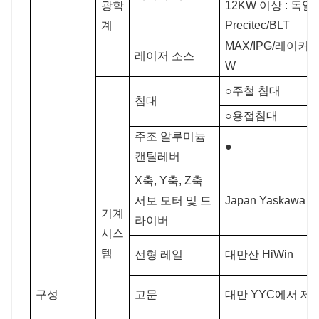
광학
12KW 이상 : 독일
계
Precitec/BLT
MAX/IPG/레이커스
레이저 소스
W
○주철 침대
침대
○용접침대
주조 알루미늄
●
캔틸레버
X축, Y축, Z축
서보 모터 및 드
Japan Yaskawa
기계
라이버
시스
템
선형 레일
대만산 HiWin
구성
고문
대만 YYC에서 제