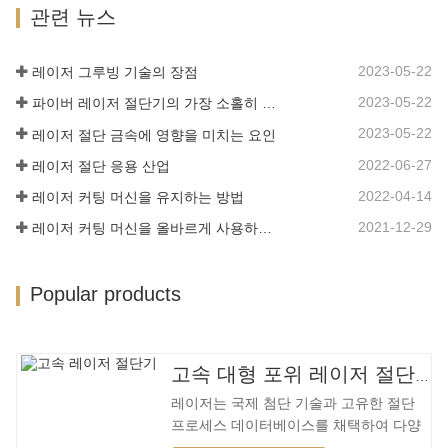
라 Lin 레이저 초대형 LG 시리즈…
관련 뉴스
고 있습니다. 점차적으로 전통적인 금속
절단 장비를 개선하거나 대체할 것입니다.
장비 본체는 기계적 강도가 높고 생산주기
2023-05-22
레이저 그루빙 기술의 장점
가 짧으며 생산 구성이 쉽고 열 민감도가
2023-05-22
파이버 레이저 절단기의 가장 소홀히 한 세부 사항
낮은 용접 베드 기술을 채택합니다. , 절단
재료는 더 넓은 범위, 더 빠른 속도, 더 나
2023-05-22
레이저 절단 금속에 영향을 미치는 요인
은 품질 및 더 낮은 비용을 가지며…
2022-06-27
레이저 절단 응용 산업
2022-04-14
레이저 커팅 머신을 유지하는 방법
2021-12-29
레이저 커팅 머신을 올바르게 사용하는 방법?
Popular products
고속 대형 포위 레이저 절단기
레이저는 국제 첨단 기술과 고유한 절단
프로세스 데이터베이스를 채택하여 다양
한 재료에 대해 다양한 지능형 절단을 수