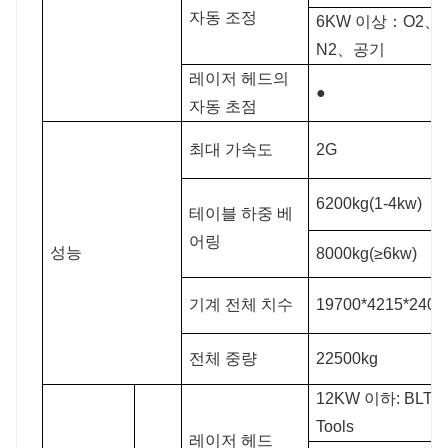
자동 조정
6KW 이상：O2、
N2、공기
레이저 헤드의
●
자동 초점
최대 가속도
2G
6200kg(1-4kw)
테이블 하중 베
어링
성능
8000kg(≥6kw)
기계 전체 치수
19700*4215*240
전체 중량
22500kg
12KW 이하: BLT/R
Tools
레이저 헤드