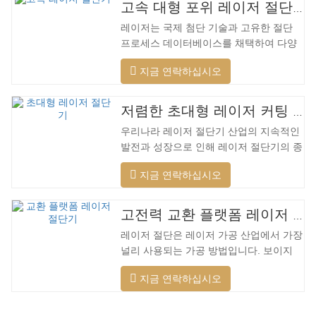
고속 대형 포위 레이저 절단기
레이저는 국제 첨단 기술과 고유한 절단
프로세스 데이터베이스를 채택하여 다양
한 재료에 대해 다양한 지능형 절단을 수
지금 연락하십시오
행하고, 절단 표면을 최적화하고, 더 넓은
범위의 재료를 절단하고, 더 빠른 속도, 더
나은 품질 및 더 낮은 비용을 적용할 수 있
저렴한 초대형 레이저 커팅 머신
습니다. 저전력에서 고출력 레이저 범위까
우리나라 레이저 절단기 산업의 지속적인
지. 레이저 헤드는 자동으로 장애물을 피
발전과 성장으로 인해 레이저 절단기의 종
할 수 있습니다. 레이저 헤드는 높은 동적
류가 점점 더 많아지고 있으며 레이저 절
반응을 수행하고 장애물을 사전에 예측하
지금 연락하십시오
단기의 모델이 지속적으로 풍부해지고 있
며 레이저 헤드를 최대한 보호할 수 있습
으며 주요 레이저 절단기 회사에서 생산하
니다. 주조 알루미늄 빔은 빠릅니다. 알루
는 제품의 품질이 지속적으로 향상되고 있
미늄 합금은 가볍고 강한 강성을 갖고 있
고전력 교환 플랫폼 레이저 절단기
습니다. 개선. 국내 레이저 절단기의 연구
어 가공 시…
레이저 절단은 레이저 가공 산업에서 가장
개발 및 생산에서 큰 진전이 이루어졌습니
널리 사용되는 가공 방법입니다. 보이지
다. 강력한 R&D 역량과 우수한 제품 품질
않는 빔은 전통적인 기계식 칼을 대체하며
을 갖춘 Lin Laser는 전국에 기반을 두고
지금 연락하십시오
절단 패턴, 자동 조판, 재료 절약, 부드러
세계를 바라보고 있습니다. 절단기 형식에
운 절개 및 낮은 가공 비용에 제한되지 않
대한 업계 요구 사항이 계속 증가함에 따
는 고정밀, 빠른 절단 속도의 특성을 가지