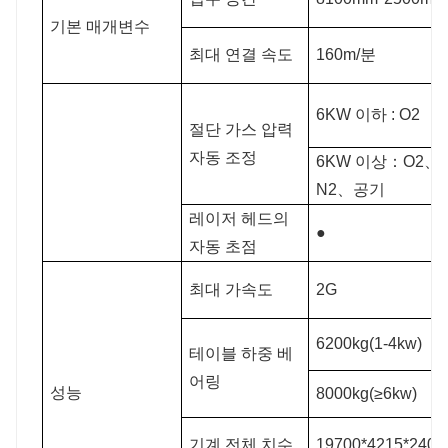
기본 매개변수
최대 연결 속도
160m/분
6KW 이하 : O2
절단 가스 압력
자동 조정
6KW 이상：O2、
N2、공기
레이저 헤드의
●
자동 초점
최대 가속도
2G
6200kg(1-4kw)
테이블 하중 베
어링
성능
8000kg(≥6kw)
기계 전체 치수
19700*4215*240