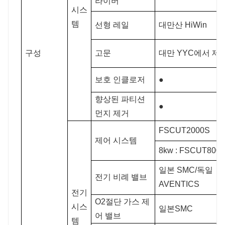
라이버
시스
템
선형 레일
대만산 HiWin
구성
고문
대만 YYC에서 제
보호 인클로저
●
향상된 파티션
●
먼지 제거
FSCUT2000S
제어 시스템
8kw : FSCUT8000
일본 SMC/독일
전기 비례 밸브
AVENTICS
전기
O2절단 가스 제
시스
일본SMC
어 밸브
템