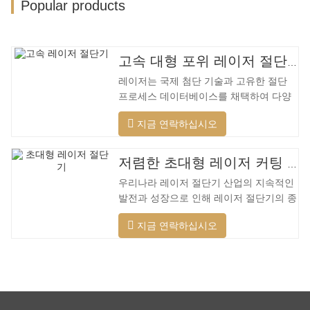
Popular products
고속 대형 포위 레이저 절단기
레이저는 국제 첨단 기술과 고유한 절단
프로세스 데이터베이스를 채택하여 다양
한 재료에 대해 다양한 지능형 절단을 수
지금 연락하십시오
행하고, 절단 표면을 최적화하고, 더 넓은
범위의 재료를 절단하고, 더 빠른 속도, 더
나은 품질 및 더 낮은 비용을 적용할 수 있
저렴한 초대형 레이저 커팅 머신
습니다. 저전력에서 고출력 레이저 범위까
우리나라 레이저 절단기 산업의 지속적인
지. 레이저 헤드는 자동으로 장애물을 피
발전과 성장으로 인해 레이저 절단기의 종
할 수 있습니다. 레이저 헤드는 높은 동적
류가 점점 더 많아지고 있으며 레이저 절
반응을 수행하고 장애물을 사전에 예측하
지금 연락하십시오
단기의 모델이 지속적으로 풍부해지고 있
며 레이저 헤드를 최대한 보호할 수 있습
으며 주요 레이저 절단기 회사에서 생산하
니다. 주조 알루미늄 빔은 빠릅니다. 알루
는 제품의 품질이 지속적으로 향상되고 있
미늄 합금은 가볍고 강한 강성을 갖고 있
습니다. 개선. 국내 레이저 절단기의 연구
어 가공 시
개발 및 생산에서 큰 진전이 이루어졌습니
다. 강력한 R&D 역량과 우수한 제품 품질