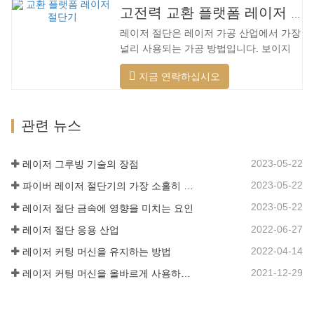
는 제품의 품질이 지속적으로 향상되고 있
미늄 합금은 가볍고 강한 강성을 갖고 있
고전력 교환 플랫폼 레이저 절단기
습니다. 개선. 국내 레이저 절단기의 연구
어 가공 시…
레이저 절단은 레이저 가공 산업에서 가장
개발 및 생산에서 큰 진전이 이루어졌습니
널리 사용되는 가공 방법입니다. 보이지
다. 강력한 R&D 역량과 우수한 제품 품질
않는 빔은 전통적인 기계식 칼을 대체하며
을 갖춘 Lin Laser는 전국에 기반을 두고
지금 연락하십시오
절단 패턴, 자동 조판, 재료 절약, 부드러
세계를 바라보고 있습니다. 절단기 형식에
운 절개 및 낮은 가공 비용에 제한되지 않
대한 업계 요구 사항이 계속 증가함에 따
는 고정밀, 빠른 절단 속도의 특성을 가지
라 Lin 레이저 초대형 LG 시리즈…
관련 뉴스
고 있습니다. 점차적으로 전통적인 금속
절단 장비를 개선하거나 대체할 것입니다.
장비 본체는 기계적 강도가 높고 생산주기
2023-05-22
레이저 그루빙 기술의 장점
가 짧으며 생산 구성이 쉽고 열 민감도가
2023-05-22
파이버 레이저 절단기의 가장 소홀히 한 세부 사항
낮은 용접 베드 기술을 채택합니다. , 절단
재료는 더 넓은 범위, 더 빠른 속도, 더 나
2023-05-22
레이저 절단 금속에 영향을 미치는 요인
은 품질 및 더 낮은 비용을 가지며…
2022-06-27
레이저 절단 응용 산업
2022-04-14
레이저 커팅 머신을 유지하는 방법
2021-12-29
레이저 커팅 머신을 올바르게 사용하는 방법?