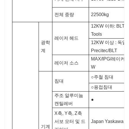
전체 중량
22500kg
12KW 이하: BLT/R
Tools
레이저 헤드
광학
12KW 이상 : 독일
계
Precitec/BLT
MAX/IPG/레이커스
레이저 소스
W
○주철 침대
침대
○용접침대
주조 알루미늄
●
캔틸레버
X축, Y축, Z축
서보 모터 및 드
Japan Yaskawa
기계