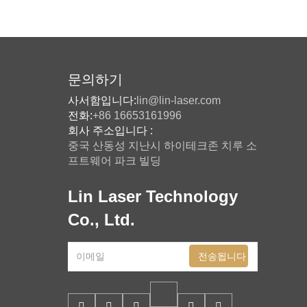
문의하기
사서함입니다:
lin@lin-laser.com
전화:
+86 16653161996
회사 주소입니다 :
중국 산동성 지난시 하이테크존 치루 소
프트웨어 파크 빌딩
Lin Laser Technology
Co., Ltd.
전송됩니다